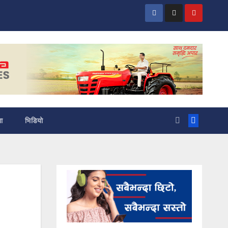
ा
भिडियो