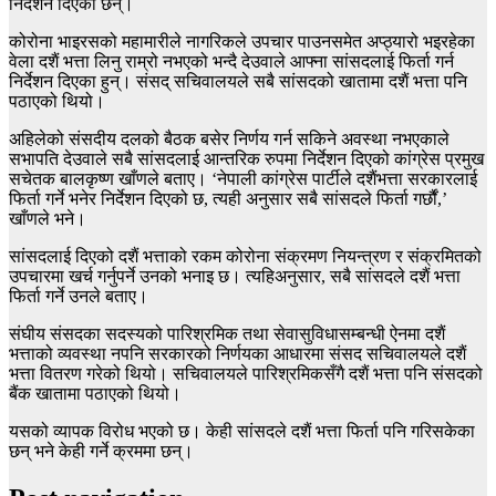
निर्देशन दिएका छन्।
कोरोना भाइरसको महामारीले नागरिकले उपचार पाउनसमेत अप्ठ्यारो भइरहेका
वेला दशैं भत्ता लिनु राम्रो नभएको भन्दै देउवाले आफ्ना सांसदलाई फिर्ता गर्न
निर्देशन दिएका हुन्। संसद् सचिवालयले सबै सांसदको खातामा दशैं भत्ता पनि
पठाएको थियो।
अहिलेको संसदीय दलको बैठक बसेर निर्णय गर्न सकिने अवस्था नभएकाले
सभापति देउवाले सबै सांसदलाई आन्तरिक रुपमा निर्देशन दिएको कांग्रेस प्रमुख
सचेतक बालकृष्ण खाँणले बताए। ‘नेपाली कांग्रेस पार्टीले दशैंभत्ता सरकारलाई
फिर्ता गर्ने भनेर निर्देशन दिएको छ, त्यही अनुसार सबै सांसदले फिर्ता गर्छौं,’
खाँणले भने।
सांसदलाई दिएको दशैं भत्ताको रकम कोरोना संक्रमण नियन्त्रण र संक्रमितको
उपचारमा खर्च गर्नुपर्ने उनको भनाइ छ। त्यहिअनुसार, सबै सांसदले दशैं भत्ता
फिर्ता गर्ने उनले बताए।
संघीय संसदका सदस्यको पारिश्रमिक तथा सेवासुविधासम्बन्धी ऐनमा दशैं
भत्ताको व्यवस्था नपनि सरकारको निर्णयका आधारमा संसद सचिवालयले दशैं
भत्ता वितरण गरेको थियो। सचिवालयले पारिश्रमिकसँगै दशैं भत्ता पनि संसदको
बैंक खातामा पठाएको थियो।
यसको व्यापक विरोध भएको छ। केही सांसदले दशैं भत्ता फिर्ता पनि गरिसकेका
छन् भने केही गर्ने क्रममा छन्।