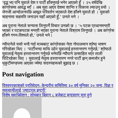
‘वृद्ध भए पनि युवाले देश र पार्टी हाँक्नुपर्छ भनेर आएको हुँ । २५ वर्षदेखि
कांग्रेसमा आवद्ध भएँ । अब युवा आएर देशमा शान्ति र विकास ल्याउनु पर्‍यो ।
जेनजी आन्दोलनपछि आमूल परिवर्तन भएकाले देश हाँक्ने युवाले हो । युवाको
चाहनामा सहमति जनाउन यहाँ आएको हुँ,’ उनले भने ।
अब पुराना नेताले सन्यास लिनुपर्ने विचार उनको छ । ‘५ पटक प्रधानमन्त्री
भएका र पटकपटक मन्त्री भएका पुराना नेताले विश्राम लिनुपर्छ । अब कांग्रेस
हाँक्ने गगन-विश्वले हो,’ उनले भने।
न्यौपानेले यसो भन्दै गर्दा मञ्चबाट कांग्रेसका नेता गोपालमान श्रेष्ठ भाषण
गरिरहेका थिए । ‘पार्टीभन्दा माथि उठेर युवालाई हस्तान्तरण गर्नुपर्छ,’ श्रेष्ठले
युवालाई नेतृत्व हस्तान्तरण गर्नुपर्छ भनेपछि न्यौपाने उत्साहित भएर ताली
पिटिरहेका थिए । युवालाई नेतृत्व हस्तान्तरण नगरे पार्टी झन् कमजोर हुने
भृकुटीमण्डपमा आएका ज्येष्ठ सदस्यहरूको बुझाइ छ ।
Post navigation
विश्वप्रकाशको प्रतिवेदन- केन्द्रीय समितिमा ३० वर्ष मुनिका २० जना, विज्ञ र
व्यवसायीलाई ‘ल्याट्रल इन्ट्री’
विशेष महाधिवेशन : सोमबार बिहान ८ बजेबाट बन्दसत्र सुरु हुने