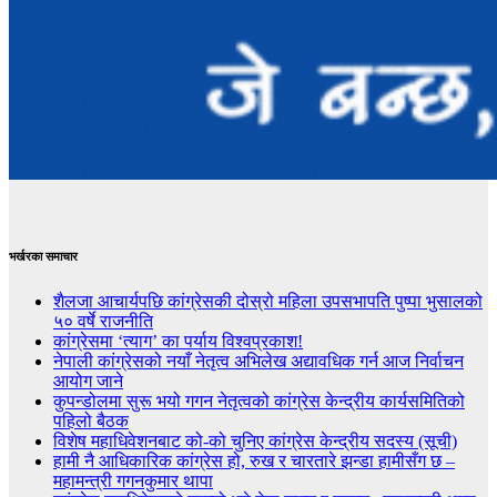
भर्खरका समाचार
शैलजा आचार्यपछि कांग्रेसकी दोस्रो महिला उपसभापति पुष्पा भुसालको
५० वर्षे राजनीति
कांग्रेसमा ‘त्याग’ का पर्याय विश्वप्रकाश!
नेपाली कांग्रेसको नयाँ नेतृत्व अभिलेख अद्यावधिक गर्न आज निर्वाचन
आयोग जाने
कुपन्डोलमा सुरू भयो गगन नेतृत्वको कांग्रेस केन्द्रीय कार्यसमितिको
पहिलो बैठक
विशेष महाधिवेशनबाट को-को चुनिए कांग्रेस केन्द्रीय सदस्य (सूची)
हामी नै आधिकारिक कांग्रेस हो, रुख र चारतारे झन्डा हामीसँग छ –
महामन्त्री गगनकुमार थापा