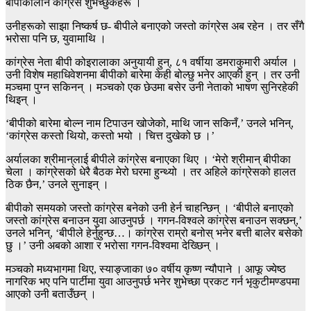
बीपीकालीन कांग्रेस शुभेच्छुकहरू ।
उनीहरूको साझा निष्कर्ष छ- बीपीले बनाएको जस्तो कांग्रेस अब रहेन । तर सँगै
भरोसा पनि छ, युवामाथि ।
कांग्रेस नेता बीपी कोइरालाका अनुयायी हुन्, ८१ वर्षीया डमराकुमारी अर्याल ।
उनी विशेष महाधिवेशनमा बीपीको बारेमा केही बोल्छु भनेर आएकी हुन् । तर उनी
मञ्चमा पुग्न सकिनन् । मञ्चको एक छेउमा बसेर उनी नेताको भाषण सुनिरहेकी
थिइन् ।
‘बीपीको बारेमा बोल्न नाम टिपाउन खोजेको, माथि जान सकिनँ,’ उनले भनिन्,
‘कांग्रेस कस्तो थियो, कस्तो भयो । चित्त दुखेको छ ।’
अर्यालका श्रीमान्‌लाई बीपीले कांग्रेस बनाएका थिए । ‘मेरो श्रीमान् बीपीका
चेला । कांग्रेसको धेरै बैठक मेरो घरमा हुन्थ्यो । तर अहिले कांग्रेसको हालत
ठिक छैन,’ उनले सुनाइन् ।
बीपीको समयको जस्तो कांग्रेस बनेको उनी हेर्न चाहन्छिन् । ‘बीपीले बनाएको
जस्तो कांग्रेस बनाउन युवा आउनुपर्छ । गगन-विश्वले कांग्रेस बनाउन सक्छन्,’
उनले भनिन्, ‘बीपीले हेर्नुहुन्छ…। कांग्रेस राम्रो बनोस् भनेर बत्ती बालेर बसेको
छु ।’ उनी अबको आशा र भरोसा गगन-विश्वमा देख्छिन् ।
मञ्चको मध्यभागमा थिए, स्याङ्जाका ७० वर्षीय कृष्ण न्यौपाने । आफू ज्येष्ठ
नागरिक भए पनि पार्टीमा युवा आउनुपर्छ भनेर शुभेच्छा प्रकट गर्न भृकुटीमण्डपमा
आएको उनी बताउँछन् ।