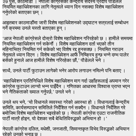
२७ पुस, काठमाडौं । नेपाली कांग्रेसका केन्द्रीय सदस्य प्रदीप पौडेलले
नियमित महाधिवेशनका लागि नेतृत्वले ध्यान दिन नसक्दा विशेष महाधिवेशन
गर्नुपरेको बताएका छन् ।
आइतबार काठमाडौंमा जारी विशेष महाधिवेशनको उद्घाटन सत्रलाई सम्बोधन
गर्ने क्रममा उनले यस्तो बताएका हुन् ।
‘आज नेपाली कांग्रेसले दोस्रो विशेष महाधिवेशन गरिरहेको छ । हामीले समयमा
नियमित महाधिवेशन गर्न सकेनौं । विशेष महाधिवेशन दर्ता भएको तीन
महिनाभित्र नियमित गर्न सकेको भए विशेष रद्द हुनसक्छ । नियमित गराउन
नेतृत्वले ध्यान दिएन । विशेष महाधिवेशन आफैं निष्क्रिय हुन्छ भन्ने दम्भ पालेर
बसेको हुनाले आज हामीले विशेष गरिरहेका छौं,’ पौडेलले भने ।
साथै, उनले पार्टी फुटाउन लागेको भनेर आरोप लगाउन नमिल्ने पनि बताए ।
‘महाधिवेशन प्रतिनिधिले विशेष महाधिवेशन माग गर्दा उहाँहरूलाई अपमान गरेर
कांग्रेस फुटाउन लाग्यो भन्न पाइँदैन । गणितका आधारमा विश्वास प्राप्त भएन
भने नैतिकताको ख्याल गर्नुपर्छ,’ उनले भने ।
उनले थप भने, ‘यो विधानले व्यवस्था गरेको अवस्था हो । विधानलाई केन्द्रीय
समिति, कार्यसम्पादन समितिले निर्देशित गर्न सक्दैन । विधानले निर्देशित गरे
बमोजिम विशेष महाधिवेशन भइरहेको छ । नेपाली कांग्रेस एउटा राजनीतिक
पार्टी मात्रै होइन, यो देशका सबै बेथितिविरुद्धको अभियान हो ।’
नेपाली कांग्रेस दलित, मधेशी, जनजाती, सिमान्तकृत विभेद विरुद्धको अभियान
रहेको उनको भनाइ छ ।