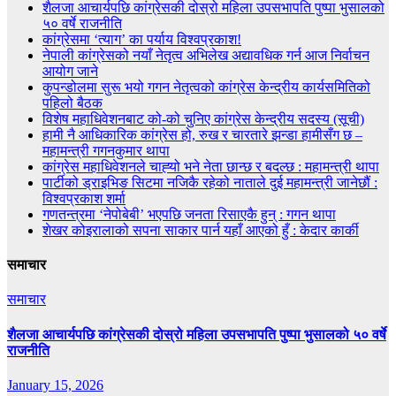
शैलजा आचार्यपछि कांग्रेसकी दोस्रो महिला उपसभापति पुष्पा भुसालको
५० वर्षे राजनीति
कांग्रेसमा ‘त्याग’ का पर्याय विश्वप्रकाश!
नेपाली कांग्रेसको नयाँ नेतृत्व अभिलेख अद्यावधिक गर्न आज निर्वाचन
आयोग जाने
कुपन्डोलमा सुरू भयो गगन नेतृत्वको कांग्रेस केन्द्रीय कार्यसमितिको
पहिलो बैठक
विशेष महाधिवेशनबाट को-को चुनिए कांग्रेस केन्द्रीय सदस्य (सूची)
हामी नै आधिकारिक कांग्रेस हो, रुख र चारतारे झन्डा हामीसँग छ –
महामन्त्री गगनकुमार थापा
कांग्रेस महाधिवेशनले चाह्‍यो भने नेता छान्छ र बदल्छ : महामन्त्री थापा
पार्टीको ड्राइभिङ सिटमा नजिकै रहेको नाताले दुई महामन्त्री जानेछौं :
विश्वप्रकाश शर्मा
गणतन्त्रमा ‘नेपोबेबी’ भएपछि जनता रिसाएकै हुन् : गगन थापा
शेखर कोइरालाको सपना साकार पार्न यहाँ आएको हुँ : केदार कार्की
समाचार
समाचार
शैलजा आचार्यपछि कांग्रेसकी दोस्रो महिला उपसभापति पुष्पा भुसालको ५० वर्षे
राजनीति
January 15, 2026