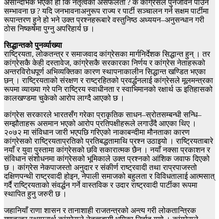
असान्दर्भिक भएको हो कि नेतृत्वको असफलता ? के कांग्रेसले पुनर्जीवन पाउने
सम्भावना छ ? यदि जनभावनाअनुरूप राज्य र पार्टी सञ्चालन गर्न सक्षम पार्टीमा
रूपान्तरण हुने हो भने उक्त प्रश्नहरूबारे वस्तुनिष्ठ अध्ययन–अनुसन्धान गरी
ठोस निष्कर्षमा पुग्नु अपरिहार्य छ ।
सिद्धान्तको पुनर्व्याख्या
राष्ट्रियता, लोकतन्त्र र समाजवाद कांग्रेसका मार्गनिर्देशक सिद्धान्त हुन् । तर
कांग्रेसकै केही दस्तावेज, कांग्रेसकै सरकारका निर्णय र कांग्रेस नेताहरूको
अन्तरविरोधपूर्ण अभिव्यक्तिका कारण स्थापनाकालीन सिद्धान्त खण्डित भएका
छन् । राष्ट्रियताको संरक्षण र राष्ट्रहितको प्रवर्द्धनलाई कांग्रेसले मूलमन्त्रका
रूपमा व्याख्या गरे पनि राष्ट्रिय स्वाधीनता र स्वाभिमानको रक्षार्थ ऊ इतिहासको
कालखण्डमा चुकेको आरोप लाग्दै आएको छ ।
कांग्रेस सरकारले भारतसँग गरेका प्राकृतिक साधन–स्रोतसम्बन्धी सन्धि–
सम्झौताहरू असमान भएको आरोप प्रतिपक्षीहरूले लगाउँदै आएका थिए ।
२०७२ मा संविधान जारी भएपछि गरिएको नाकाबन्दीमा मौनताका कारण
कांग्रेसको राष्ट्रियताप्रतिको प्रतिबद्धतामाथि प्रश्न उठाइयो । राष्ट्रियताबारे
नयाँ र युवा पुस्तामा कांग्रेसको छवि सकारात्मक छैन । नयाँ नक्सा प्रकाशन र
संविधान संशोधनमा कांग्रेसको भूमिकाले उक्त प्रश्नको आंशिक जवाफ दिएको
छ । कांग्रेस नेकपाजस्तो अनुदार र संकीर्ण राष्ट्रवादी तथा राप्रपाजस्तो
दक्षिणपन्थी राष्ट्रवादी होइन, नेपाली समाजको बहुलता र विविधतालाई आत्मसात्
गर्दै राष्ट्रियताको संवर्द्धन गर्ने वास्तविक र उदार राष्ट्रवादी पार्टीका रूपमा
स्थापित हुनु जरुरी छ ।
जहानियाँ राणा शासन र तानाशाही राजतन्त्रको अन्त्य गरी लोकतान्त्रिक