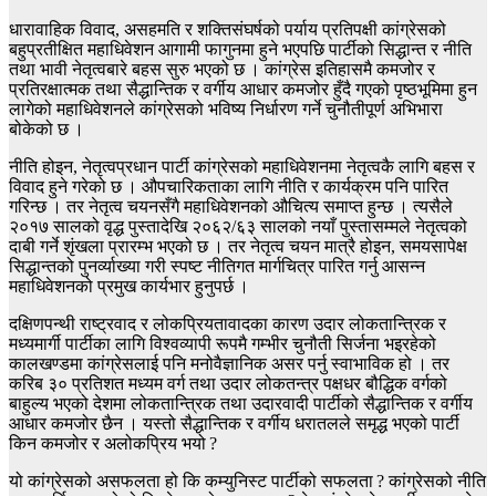
धारावाहिक विवाद, असहमति र शक्तिसंघर्षको पर्याय प्रतिपक्षी कांग्रेसको
बहुप्रतीक्षित महाधिवेशन आगामी फागुनमा हुने भएपछि पार्टीको सिद्धान्त र नीति
तथा भावी नेतृत्वबारे बहस सुरु भएको छ । कांग्रेस इतिहासमै कमजोर र
प्रतिरक्षात्मक तथा सैद्धान्तिक र वर्गीय आधार कमजोर हुँदै गएको पृष्ठभूमिमा हुन
लागेको महाधिवेशनले कांग्रेसको भविष्य निर्धारण गर्ने चुनौतीपूर्ण अभिभारा
बोकेको छ ।
नीति होइन, नेतृत्वप्रधान पार्टी कांग्रेसको महाधिवेशनमा नेतृत्वकै लागि बहस र
विवाद हुने गरेको छ । औपचारिकताका लागि नीति र कार्यक्रम पनि पारित
गरिन्छ । तर नेतृत्व चयनसँगै महाधिवेशनको औचित्य समाप्त हुन्छ । त्यसैले
२०१७ सालको वृद्ध पुस्तादेखि २०६२/६३ सालको नयाँ पुस्तासम्मले नेतृत्वको
दाबी गर्ने शृंखला प्रारम्भ भएको छ । तर नेतृत्व चयन मात्रै होइन, समयसापेक्ष
सिद्धान्तको पुनर्व्याख्या गरी स्पष्ट नीतिगत मार्गचित्र पारित गर्नु आसन्न
महाधिवेशनको प्रमुख कार्यभार हुनुपर्छ ।
दक्षिणपन्थी राष्ट्रवाद र लोकप्रियतावादका कारण उदार लोकतान्त्रिक र
मध्यमार्गी पार्टीका लागि विश्वव्यापी रूपमै गम्भीर चुनौती सिर्जना भइरहेको
कालखण्डमा कांग्रेसलाई पनि मनोवैज्ञानिक असर पर्नु स्वाभाविक हो । तर
करिब ३० प्रतिशत मध्यम वर्ग तथा उदार लोकतन्त्र पक्षधर बौद्धिक वर्गको
बाहुल्य भएको देशमा लोकतान्त्रिक तथा उदारवादी पार्टीको सैद्धान्तिक र वर्गीय
आधार कमजोर छैन । यस्तो सैद्धान्तिक र वर्गीय धरातलले समृद्ध भएको पार्टी
किन कमजोर र अलोकप्रिय भयो ?
यो कांग्रेसको असफलता हो कि कम्युनिस्ट पार्टीको सफलता ? कांग्रेसको नीति