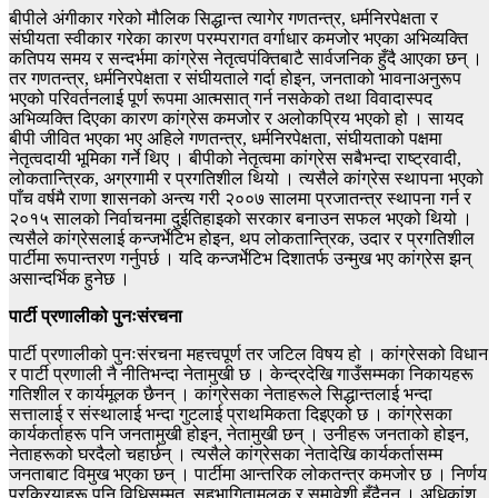
बीपीले अंगीकार गरेको मौलिक सिद्धान्त त्यागेर गणतन्त्र, धर्मनिरपेक्षता र
संघीयता स्वीकार गरेका कारण परम्परागत वर्गाधार कमजोर भएका अभिव्यक्ति
कतिपय समय र सन्दर्भमा कांग्रेस नेतृत्वपंक्तिबाटै सार्वजनिक हुँदै आएका छन् ।
तर गणतन्त्र, धर्मनिरपेक्षता र संघीयताले गर्दा होइन, जनताको भावनाअनुरूप
भएको परिवर्तनलाई पूर्ण रूपमा आत्मसात् गर्न नसकेको तथा विवादास्पद
अभिव्यक्ति दिएका कारण कांग्रेस कमजोर र अलोकप्रिय भएको हो । सायद
बीपी जीवित भएका भए अहिले गणतन्त्र, धर्मनिरपेक्षता, संघीयताको पक्षमा
नेतृत्वदायी भूमिका गर्ने थिए । बीपीको नेतृत्वमा कांग्रेस सबैभन्दा राष्ट्रवादी,
लोकतान्त्रिक, अग्रगामी र प्रगतिशील थियो । त्यसैले कांग्रेस स्थापना भएको
पाँच वर्षमै राणा शासनको अन्त्य गरी २००७ सालमा प्रजातन्त्र स्थापना गर्न र
२०१५ सालको निर्वाचनमा दुईतिहाइको सरकार बनाउन सफल भएको थियो ।
त्यसैले कांग्रेसलाई कन्जर्भेटिभ होइन, थप लोकतान्त्रिक, उदार र प्रगतिशील
पार्टीमा रूपान्तरण गर्नुपर्छ । यदि कन्जर्भेटिभ दिशातर्फ उन्मुख भए कांग्रेस झन्
असान्दर्भिक हुनेछ ।
पार्टी प्रणालीको पुनःसंरचना
पार्टी प्रणालीको पुनःसंरचना महत्त्वपूर्ण तर जटिल विषय हो । कांग्रेसको विधान
र पार्टी प्रणाली नै नीतिभन्दा नेतामुखी छ । केन्द्रदेखि गाउँसम्मका निकायहरू
गतिशील र कार्यमूलक छैनन् । कांग्रेसका नेताहरूले सिद्धान्तलाई भन्दा
सत्तालाई र संस्थालाई भन्दा गुटलाई प्राथमिकता दिइएको छ । कांग्रेसका
कार्यकर्ताहरू पनि जनतामुखी होइन, नेतामुखी छन् । उनीहरू जनताको होइन,
नेताहरूको घरदैलो चहार्छन् । त्यसैले कांग्रेसका नेतादेखि कार्यकर्तासम्म
जनताबाट विमुख भएका छन् । पार्टीमा आन्तरिक लोकतन्त्र कमजोर छ । निर्णय
प्रक्रियाहरू पनि विधिसम्मत, सहभागितामूलक र समावेशी हुँदैनन् । अधिकांश