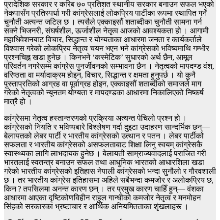
प्रादेशिक सरकार र करिब ७० प्रतिशत स्थानीय सरकार बनाउन सफल भएको
नेकपासँग प्रतिस्पर्धा गरी कांग्रेसलाई लोकप्रिय पार्टीका रूपमा स्थापित गर्ने
चुनौती अत्यन्त जटिल छ । त्यसैले एक्काइसौं शताब्दीका चुनौती सामना गर्न
सक्ने भिजनरी, संघर्षशील, ऊर्जाशील नेतृत्व आजको आवश्यकता हो । आगामी
महाधिवेशनबाट विचार, सिद्धान्त र योग्यताका आधारमा जनता र कार्यकर्ताले
विश्वास गरेको लोकप्रिय नेतृत्व चयन भएन भने कांग्रेसको भविष्यमाथि गम्भीर
प्रश्नचिह्न खडा हुनेछ । किनभने ‘कस्मेटिक’ सुधारको अर्थ छैन, आमूल
परिवर्तन नगरेसम्म कांग्रेस पुनर्जीवनको सम्भावना छैन । नेतृत्वको मापदण्ड वंश,
वरिष्ठता वा मर्यादाक्रम होइन, विचार, सिद्धान्त र क्षमता हुनुपर्छ । यो कुनै
पुस्ताप्रतिको आग्रह वा पूर्वाग्रह होइन, एक्काइसौं शताब्दीको समाजले माग
गरेको नेतृत्वको न्यूनतम योग्यता र मापदण्डका आधारमा निकालिएको निष्कर्ष
मात्रै हो ।
कांग्रेसमा नेतृत्व हस्तान्तरणको प्रक्रिया अत्यन्त पेचिलो प्रश्न हो ।
कांग्रेसको नियति र भविष्यबारे विश्लेषण गर्दा दुइटा उदाहरण सान्दर्भिक छन्—
बेलायतको लेबर पार्टी र भारतीय कांग्रेसको उत्थान र पतन । लेबर पार्टीको
सफलता र भारतीय कांग्रेसको असफलताबाट शिक्षा लिनु स्वयम् कांग्रेसकै
स्वास्थ्यका लागि लाभदायक हुनेछ । बेलायती साम्राज्यवादलाई पराजित गरी
भारतलाई स्वतन्त्र बनाउन सफल तथा आधुनिक भारतको आधारशिला खडा
गरेको भारतीय कांग्रेसको इतिहास नेपाली कांग्रेसको भन्दा सुनौलो र गौरवशाली
छ । तर भारतीय कांग्रेस इतिहासमा अहिले सबैभन्दा कमजोर र अलोकप्रिय छ,
किन ? तपसिलमा अनन्त कारण छन् । तर प्रमुख कारण चाहिँ हुन्— वंशका
आधारमा आएका दृष्टिकोणविहीन राहुल गान्धीको कमजोर नेतृत्व र मनमोहन
सिंहको सरकारका भ्रष्टाचार र आर्थिक अनियमितताका शृंखलाहरू ।