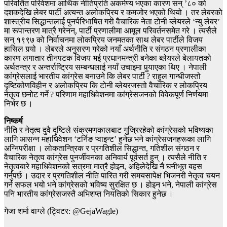
परिवर्तित परिवेशमा आर्थिक नीतिप्रति अकर्मण्य भएका कारण सन् ’८० को
दशकदेखि लेबर पार्टी अत्यन्त अलोकप्रिय र कमजोर भएको थियो । तर लेबरको
शास्त्रीय सिद्धान्तलाई पुनर्परिभाषित गरी वैचारिक नेता टोनी ब्लेयरले ‘न्यु लेबर’
मा रूपान्तरण मात्रै गरेनन्, पार्टी प्रणालीमा आमूल परिवर्तनसमेत गरे । त्यसैले
सन् १९९७ को निर्वाचनमा लोकप्रिय जनमतका साथ लेबर पार्टीले विजय
हासिल गर्‍यो । लेबरले अनुसरण गरेको नयाँ अर्थनीति र संगठन प्रणालीका
कारण लगातार तीनपटक विजय भई प्रधानमन्त्री बनेका ब्लेयरले बेलायतको
अर्थतन्त्र र अन्तर्राष्ट्रिय सम्बन्धलाई नयाँ उचाइमा पुर्‍याएका थिए । नेपाली
कांग्रेसलाई भारतीय कांग्रेस बनाउने कि लेबर पार्टी ? राहुल गान्धीजस्तो
दृष्टिकोणविहीन र अलोकप्रिय कि टोनी ब्लेयरजस्तो वैचारिक र लोकप्रिय
नेतृत्व छनोट गर्ने ? परिणाम महाधिवेशनमा कांग्रेसजनको विवेकपूर्ण निर्णयमा
निर्भर छ ।
निष्कर्ष
नीति र नेतृत्व दुवै दृष्टिले संक्रमणकालबाट गुज्रिरहेको कांग्रेसको भविष्यका
लागि आसन्न महाधिवेशन ‘टर्निङ प्वाइन्ट’ हुनेछ भने कांग्रेसजनहरूका लागि
अग्निपरीक्षा । लोकतान्त्रिक र प्रगतिशील सिद्धान्त, गतिशील संगठन र
वैचारिक नेतृत्व कांग्रेस पुनर्जीवनका अनिवार्य पूर्वसर्त हुन् । त्यसैले नीति र
नेतृत्वबारे महाधिवेशनको सत्रमा मात्रै होइन, अहिलेदेखि नै घनीभूत बहस
गर्नुपर्छ । उदार र प्रगतिशील नीति पारित गरी समयसापेक्ष भिजनरी नेतृत्व चयन
गर्न सफल भयो भने कांग्रेसको भविष्य सुरक्षित छ । होइन भने, नेपाली कांग्रेस
पनि भारतीय कांग्रेसजस्तै अभिशप्त नियतिको सिकार हुनेछ ।
गेजा शर्मा वाग्ले (ट्विटर: @GejaWagle)