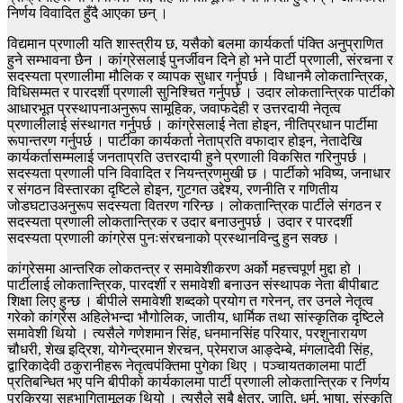
निर्णय विवादित हुँदै आएका छन् ।
विद्यमान प्रणाली यति शास्त्रीय छ, यसैको बलमा कार्यकर्ता पंक्ति अनुप्राणित
हुने सम्भावना छैन । कांग्रेसलाई पुनर्जीवन दिने हो भने पार्टी प्रणाली, संरचना र
सदस्यता प्रणालीमा मौलिक र व्यापक सुधार गर्नुपर्छ । विधानमै लोकतान्त्रिक,
विधिसम्मत र पारदर्शी प्रणाली सुनिश्चित गर्नुपर्छ । उदार लोकतान्त्रिक पार्टीको
आधारभूत प्रस्थापनाअनुरूप सामूहिक, जवाफदेही र उत्तरदायी नेतृत्व
प्रणालीलाई संस्थागत गर्नुपर्छ । कांग्रेसलाई नेता होइन, नीतिप्रधान पार्टीमा
रूपान्तरण गर्नुपर्छ । पार्टीका कार्यकर्ता नेताप्रति वफादार होइन, नेतादेखि
कार्यकर्तासम्मलाई जनताप्रति उत्तरदायी हुने प्रणाली विकसित गरिनुपर्छ ।
सदस्यता प्रणाली पनि विवादित र नियन्त्रणमुखी छ । पार्टीको भविष्य, जनाधार
र संगठन विस्तारका दृष्टिले होइन, गुटगत उद्देश्य, रणनीति र गणितीय
जोडघटाउअनुरूप सदस्यता वितरण गरिन्छ । लोकतान्त्रिक पार्टीले संगठन र
सदस्यता प्रणाली लोकतान्त्रिक र उदार बनाउनुपर्छ । उदार र पारदर्शी
सदस्यता प्रणाली कांग्रेस पुनःसंरचनाको प्रस्थानविन्दु हुन सक्छ ।
कांग्रेसमा आन्तरिक लोकतन्त्र र समावेशीकरण अर्को महत्त्वपूर्ण मुद्दा हो ।
पार्टीलाई लोकतान्त्रिक, पारदर्शी र समावेशी बनाउन संस्थापक नेता बीपीबाट
शिक्षा लिए हुन्छ । बीपीले समावेशी शब्दको प्रयोग त गरेनन्, तर उनले नेतृत्व
गरेको कांग्रेस अहिलेभन्दा भौगोलिक, जातीय, धार्मिक तथा सांस्कृतिक दृष्टिले
समावेशी थियो । त्यसैले गणेशमान सिंह, धनमानसिंह परियार, परशुनारायण
चौधरी, शेख इद्रिश, योगेन्द्रमान शेरचन, प्रेमराज आङ्देम्बे, मंगलादेवी सिंह,
द्वारिकादेवी ठकुरानीहरू नेतृत्वपंक्तिमा पुगेका थिए । पञ्चायतकालमा पार्टी
प्रतिबन्धित भए पनि बीपीको कार्यकालमा पार्टी प्रणाली लोकतान्त्रिक र निर्णय
प्रक्रिया सहभागितामूलक थियो । त्यसैले सबै क्षेत्र, जाति, धर्म, भाषा, संस्कृति