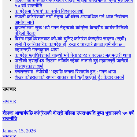
शैलजा आचार्यपछि कांग्रेसकी दोस्रो महिला उपसभापति पुष्पा भुसालको
५० वर्षे राजनीति
कांग्रेसमा ‘त्याग’ का पर्याय विश्वप्रकाश!
नेपाली कांग्रेसको नयाँ नेतृत्व अभिलेख अद्यावधिक गर्न आज निर्वाचन
आयोग जाने
कुपन्डोलमा सुरू भयो गगन नेतृत्वको कांग्रेस केन्द्रीय कार्यसमितिको
पहिलो बैठक
विशेष महाधिवेशनबाट को-को चुनिए कांग्रेस केन्द्रीय सदस्य (सूची)
हामी नै आधिकारिक कांग्रेस हो, रुख र चारतारे झन्डा हामीसँग छ –
महामन्त्री गगनकुमार थापा
कांग्रेस महाधिवेशनले चाह्‍यो भने नेता छान्छ र बदल्छ : महामन्त्री थापा
पार्टीको ड्राइभिङ सिटमा नजिकै रहेको नाताले दुई महामन्त्री जानेछौं :
विश्वप्रकाश शर्मा
गणतन्त्रमा ‘नेपोबेबी’ भएपछि जनता रिसाएकै हुन् : गगन थापा
शेखर कोइरालाको सपना साकार पार्न यहाँ आएको हुँ : केदार कार्की
समाचार
समाचार
शैलजा आचार्यपछि कांग्रेसकी दोस्रो महिला उपसभापति पुष्पा भुसालको ५० वर्षे
राजनीति
January 15, 2026
समाचार