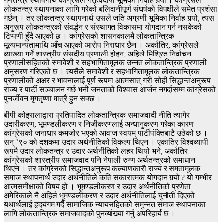
गणतन्त्र स्थापनार्थ कांग्रेसले नेतृत्वदायी भूमिका निर्वाह गर्‍यो । कांग्रेसले
लोकतन्त्र स्थापनाका लागि गरेको बलिदानीपूर्ण संघर्षको विपक्षीले समेत प्रशंसा
गर्छन् । तर लोकतन्त्र स्थापनार्थ उसले जति अग्रणी भूमिका निर्वाह गर्‍यो, त्यस
अनुरूप लोकतन्त्रको संवर्द्धन र संस्थागत विकासमा योगदान गर्न नसकेको
टिप्पणी हुँदै आएको छ । कांग्रेसको शासनकालमै लोकतान्त्रिक
मूल्यमान्यतामाथि आँच आएको आरोप निराधार छैन । अर्कातिर, कांग्रेसले
व्याख्या गर्ने शास्त्रीय संसदीय प्रणाली होइन, अहिले मिश्रित निर्वाचन
प्रणालीसहितको समावेशी र सहभागितामूलक उन्नत लोकतान्त्रिक प्रणाली
अनुसरण गरिएको छ । त्यसैले समावेशी र सहभागितामूलक लोकतान्त्रिक
प्रणालीको अक्षर र भावनालाई पूर्ण रूपमा आत्मसात् गरी सोही सिद्धान्तअनुरूप
राज्य र पार्टी सञ्चालन गर्छ भनी जनताको विश्वास आर्जन नगर्दासम्म कांग्रेसको
पुनर्जीवन मृगतृष्णा मात्रै हुन सक्छ ।
बीपी कोइरालाद्वारा प्रतिपादित लोकतान्त्रिक समाजवादी नीति त्यागेर
उदारीकरण, भूमण्डलीकरण र निजीकरणलाई अन्धानुकरण गरेका कारण
कांग्रेसको जनाधार कमजोर भएको आवाज स्वयम् पार्टीपंक्तिबाटै उठेको छ ।
सन् ’९० को दशकमा उदार अर्थनीतिको विकल्प थिएन । एकातिर विश्वव्यापी
रूपमै उदार लोकतन्त्र र उदार अर्थनीतिको लहर थियो भने, अर्कातिर
कांग्रेसको शास्त्रीय समाजवाद पनि नेपाली रुग्ण अर्थतन्त्रको समाधान
थिएन । तर कांग्रेसको सिद्धान्तअनुरूप कल्याणकारी राज्य र समतामूलक
समाज स्थापनार्थ उदार अर्थनीतिले कति सकारात्मक योगदान गर्‍यो ? यो गम्भीर
आत्मसमीक्षाको विषय हो । भूमण्डलीकरण र उदार अर्थनीतिको प्रणेता
अमेरिकाले नै अहिले भूमण्डलीकरण र उदार अर्थनीतिलाई चुनौती दिएको
यथार्थलाई हृदयंगम गर्दै सामाजिक न्यायसहितको समुन्नत समाज स्थापनाका
लागि लोकतान्त्रिक समाजवादको पुनर्व्याख्या गर्नु अपरिहार्य छ ।