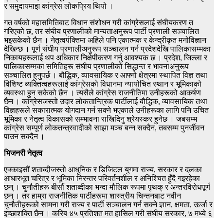
र समुदायमाझ कांग्रेस लोकप्रिय थियो ।
गत वर्षको महासमितिबाट विधान संशोधन गरी कांग्रेसलाई संघीयकरण त
गरिएको छ, तर संघीय प्रणालीको मान्यताअनुरूप पार्टी प्रणाली सञ्चालित
भइसकेको छैन । नेतृत्वपंक्तिमा अहिले पनि एकात्मक र केन्द्रीकृत मनोविज्ञान
देखिन्छ । पूर्ण संघीय प्रणालीअनुरूप सञ्चालन गर्न प्रदेशदेखि पालिकासम्मका
निकायहरूलाई थप अधिकार निक्षेपीकरण गर्नु आवश्यक छ । प्रदेश, जिल्ला र
पालिकासम्मका समितिहरू संघीय प्रणालीको सिद्धान्त र भावनाअनुरूप
सञ्चालित हुनुपर्छ । बौद्धिक, व्यावसायिक र आफ्नो क्षेत्रमा स्थापित विज्ञ तथा
विशिष्ट व्यक्तित्वहरूलाई कांग्रेसको विधानमा न्यायोचित स्थान र भूमिकाको
व्यवस्था हुन सकेको छैन । त्यसैले कांग्रेस राजनीतिमा उनीहरूको आकर्षण
छैन । कांग्रेसजस्तो उदार लोकतान्त्रिक पार्टीलाई बौद्धिक, व्यावसायिक तथा
विज्ञहरूले सकारात्मक योगदान गर्न सक्ने भएकाले उनीहरूका लागि पनि उचित
भूमिका र नेतृत्व विकासको सम्भावना राखिदिनु श्रेयस्कर हुनेछ । जबसम्म
कांग्रेस सम्पूर्ण लोकतन्त्रवादीको साझा मञ्च बन्न सक्दैन, तबसम्म पुनर्जीवन
पाउन सक्दैन ।
भिजनरी नेतृत्व
एक्काइसौं शताब्दीजस्तो आधुनिक र डिजिटल युगमा राज्य, सरकार र दलका
आधारभूत चरित्र र भूमिका निरन्तर परिवर्तनशील र अनिश्चित हुँदै गइरहेका
छन् । चुनौतीहरू बीसौं शताब्दीका भन्दा मौलिक रूपमा पृथक् र अन्तरविरोधपूर्ण
छन् । तर हाम्रा राजनीतिक पार्टीहरूमा शास्त्रीय चिन्तनबाट नवीन
चुनौतीहरूको सामना गरी राज्य र पार्टी सञ्चालन गर्न सक्ने ज्ञान, क्षमता, ऊर्जा र
इच्छाशक्ति छैन । करिब ४५ प्रतिशत मत हासिल गरी संघीय सरकार, ७ मध्ये ६