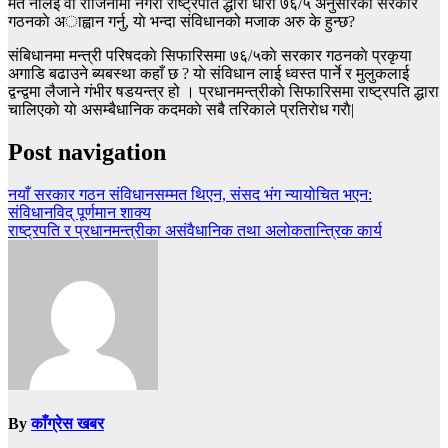
मत नलिई वा राजिनामा नगरी राष्ट्रपति द्धारा धारा ७६/५ अनुसारकाे सरकार
गठनकाे अाह्वान गर्नु, याे भन्दा संविधानको मजाक अरु के हुन्छ?
संबिधानमा मन्त्री परिषदकाे सिफारिसमा ७६/५काे सरकार गठनकाे प्रकृया
अगाडि बढाउने ब्यबस्था कहाँ छ ? याे संविधान लाई ध्वस्त पार्ने र मुलुकलाई
द्वन्द्वमा लैजाने गंभीर षडयन्त्र हो । प्रधानमन्त्रीकाे सिफारिसमा राष्ट्रपति द्धारा
चालिएकाे याे असम्बैधानिक कदमकाे सबै तरिकाले प्रतिराेध गराै|
Post navigation
नयाँ सरकार गठन संविधानसम्मत थिएन, संसद भंग न्यायोचित भएन:
संविधानविद् पूर्णमान शाक्य
राष्ट्रपति र प्रधानमन्त्रीका असंवैधानिक तथा अलोकतान्त्रिक कार्य
By
काँग्रेस खबर