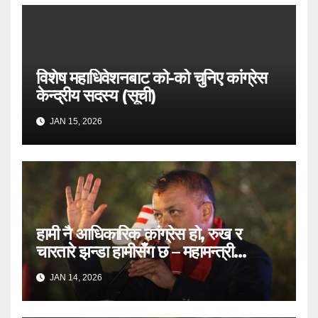
विशेष महाधिवेशनबाट को-को चुनिए कांग्रेस
केन्द्रीय सदस्य (सूची)
JAN 15, 2026
हामी नै आधिकारिक कांग्रेस हो, रुख र
चारतारे झन्डा हामीसँग छ – महामन्त्री
गगनकुमार थापा
JAN 14, 2026