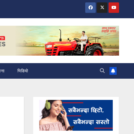
चना
भिडियो