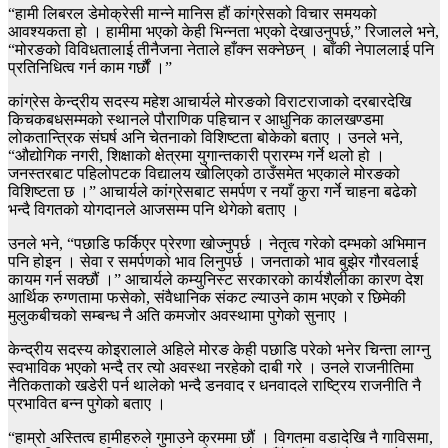
“हामी लिबरल डेमोक्रेसी मान्‍ने मानिस हौं कांग्रेसको विचार समयको
आवश्यकता हो । हामीमा भएको केही भिन्‍नता भएको देखाउनुपर्छ,” रिजालले भने,
“मोरङको विविधतालाई तीनैजना नेताले हाँक्न सक्नेछन् । बाँकी नेपाललाई पनि
प्रतिनिधित्व गर्न काम गर्छौं ।”
कांग्रेस केन्द्रीय सदस्य महेश आचार्यले मोरङको विराटराजाको दरबारदेखि
किचकबधसम्मको स्थानले पौराणिक पहिचान र आधुनिक कालखण्डमा
लोकतान्त्रिक संघर्ष अनि चेतनाको विशिष्टता बोकेको बताए । उनले भने,
“औद्योगिक नगरी, शिक्षाको क्षेत्रमा युगान्तकारी प्रारम्भ गर्ने थलो हो ।
जनस्तरबाट पहिलोपटक विद्यालय खोलिएको ठाउँसमेत भएकाले मोरङको
विशिष्टता छ ।” आचार्यले कांग्रेसबाट समर्पण र नयाँ कुरा गर्ने चाहना बढेको
भन्दै विगतको योगदानले आजसम्म पनि थेगेको बताए ।
उनले भने, “पछाडि फर्किएर प्रेरणा खोज्‍नुपर्छ । नेतृत्व गरेको दम्भको अभिमान
पनि होइन । सेवा र समर्पणको भाव लिनुपर्छ । जनताको भाव बुझेर गौरवलाई
कायम गर्न सक्छौं ।” आचार्यले कम्युनिस्ट सरकारको कार्यशैलीका कारण देश
आर्थिक रुग्णतामा फसेको, संवैधानिक संकट ल्याउने काम भएको र छिमेकी
मुलुकबीचको सम्बन्ध नै अति कमजोर अवस्थामा पुगेको सुनाए ।
केन्द्रीय सदस्य कोइरालाले अहिले मोरङ केही पछाडि परेको भनेर चिन्ता लाग्‍नु
स्वभाविक भएको भन्दै तर त्यो अवस्था नरहेको दाबी गरे । उनले राजनीतिमा
नैतिकताको खडेरी पर्न थालेको भन्दै डनवाद र धनवादले राष्ट्रिय राजनीति नै
प्रभावित बन्न पुगेको बताए ।
“हाम्रो अस्तित्व हामीहरुले गुमाउने क्रममा छौं । विगतमा वडादेखि नै गाविसमा,