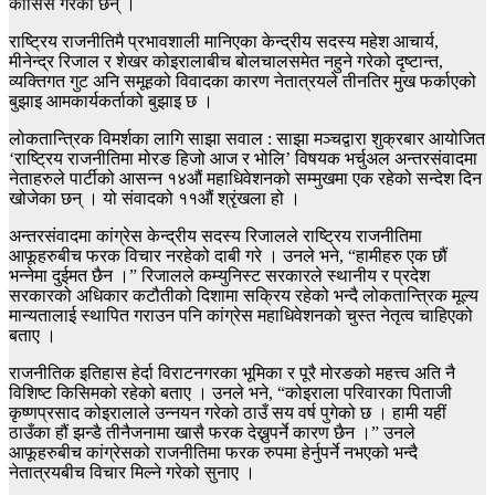
कोसिस गरेका छन् ।
राष्ट्रिय राजनीतिमै प्रभावशाली मानिएका केन्द्रीय सदस्य महेश आचार्य,
मीनेन्द्र रिजाल र शेखर कोइरालाबीच बोलचालसमेत नहुने गरेको दृष्टान्त,
व्यक्तिगत गुट अनि समूहको विवादका कारण नेतात्रयले तीनतिर मुख फर्काएको
बुझाइ आमकार्यकर्ताको बुझाइ छ ।
लोकतान्त्रिक विमर्शका लागि साझा सवाल : साझा मञ्‍चद्वारा शुक्रबार आयोजित
‘राष्ट्रिय राजनीतिमा मोरङ हिजो आज र भोलि’ विषयक भर्चुअल अन्तरसंवादमा
नेताहरुले पार्टीको आसन्‍न १४औं महाधिवेशनको सम्मुखमा एक रहेको सन्देश दिन
खोजेका छन् । यो संवादको ११औं श्रृंखला हो ।
अन्तरसंवादमा कांग्रेस केन्द्रीय सदस्य रिजालले राष्ट्रिय राजनीतिमा
आफूहरुबीच फरक विचार नरहेको दाबी गरे । उनले भने, “हामीहरु एक छौं
भन्‍नेमा दुईमत छैन ।” रिजालले कम्युनिस्ट सरकारले स्थानीय र प्रदेश
सरकारको अधिकार कटौतीको दिशामा सक्रिय रहेको भन्दै लोकतान्त्रिक मूल्य
मान्यतालाई स्थापित गराउन पनि कांग्रेस महाधिवेशनको चुस्त नेतृत्व चाहिएको
बताए ।
राजनीतिक इतिहास हेर्दा विराटनगरका भूमिका र पूरै मोरङको महत्त्व अति नै
विशिष्ट किसिमको रहेको बताए । उनले भने, “कोइराला परिवारका पिताजी
कृष्णप्रसाद कोइरालाले उन्‍नयन गरेको ठाउँ सय वर्ष पुगेको छ । हामी यहीं
ठाउँका हौं झन्डै तीनैजनामा खासै फरक देख्नुपर्ने कारण छैन ।” उनले
आफूहरुबीच कांग्रेसको राजनीतिमा फरक रुपमा हेर्नुपर्ने नभएको भन्दै
नेतात्रयबीच विचार मिल्ने गरेको सुनाए ।